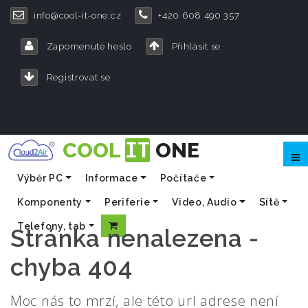
info@cool-it-one.cz
+420 608 490 357
Zapomenuté heslo
Přihlásit se
Registrovat se
COOL
IT
ONE
Výběr PC
Informace
Počítače
Komponenty
Periferie
Video, Audio
Sítě
Telefony, tab
Stránka nenalezena -
chyba 404
Moc nás to mrzí, ale této url adrese není