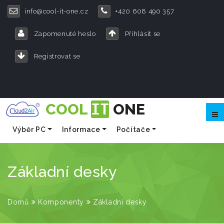
info@cool-it-one.cz
+420 608 490 357
Zapomenuté heslo
Přihlásit se
Registrovat se
COOL
IT
ONE
Výběr PC
Informace
Počítače
Komponenty
Periferie
Video, Audio
Sítě
Telefony, tab
Základní desky
Domů
Komponenty
Základní desky