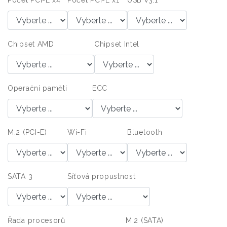
Počet PCI-E x4
Počet PCI-E x1
USB v3.1
Chipset AMD
Chipset Intel
Operační paměti
ECC
M.2 (PCI-E)
Wi-Fi
Bluetooth
SATA 3
Síťová propustnost
Řada procesorů
M.2 (SATA)